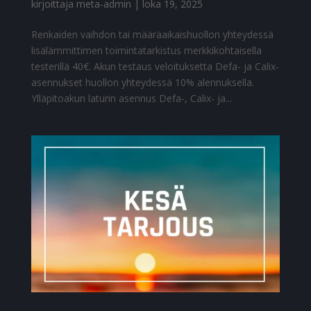
kirjoittaja
meta-admin
|
loka 19, 2025
Renkaiden vaihdon tai määräaikaishuollon yhteydessä
lisälämmittimen toimintatarkistus merkkikohtaisella
testerillä 40€. Akun testaus veloituksetta Defa- ja Calix-
asennukset huollon yhteydessä 10% alennuksella.
Ylläpitoakun laturin asennus Defa-, Calix- ja...