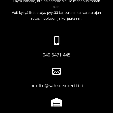
Täytä lomake, niin palaamme sinulle mahdollisimman
pian.
Voit kysyä lisätietoja, pyytää tarjouksen tai varata ajan
autosi huoltoon ja korjaukseen.

040 6471 445

huolto@sahkoexpertti.fi
