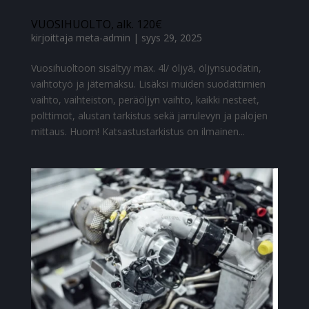
VUOSIHUOLTO, alk. 120€
kirjoittaja
meta-admin
|
syys 29, 2025
Vuosihuoltoon sisältyy max. 4l/ öljyä, öljynsuodatin,
vaihtotyö ja jätemaksu. Lisäksi muiden suodattimien
vaihto, vaihteiston, peräöljyn vaihto, kaikki nesteet,
polttimot, alustan tarkistus sekä jarrulevyn ja palojen
mittaus. Huom! Katsastustarkistus on ilmainen...