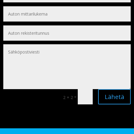
Lähetä
=
2 + 2