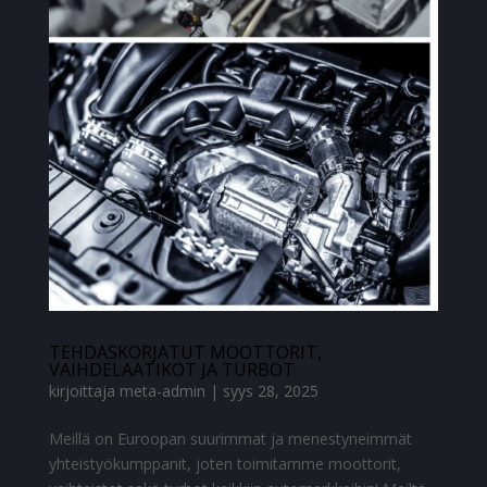
TEHDASKORJATUT MOOTTORIT,
VAIHDELAATIKOT JA TURBOT
kirjoittaja
meta-admin
|
syys 28, 2025
Meillä on Euroopan suurimmat ja menestyneimmät
yhteistyökumppanit, joten toimitamme moottorit,