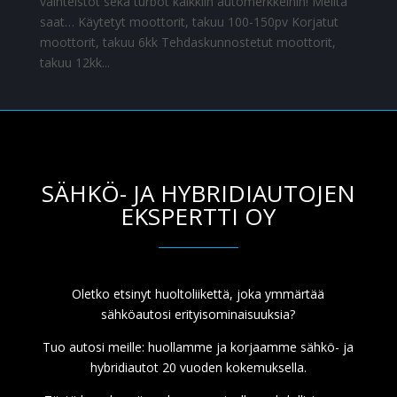
vaihteistot sekä turbot kaikkiin automerkkeihin! Meiltä
saat… Käytetyt moottorit, takuu 100-150pv Korjatut
moottorit, takuu 6kk Tehdaskunnostetut moottorit,
takuu 12kk...
SÄHKÖ- JA HYBRIDIAUTOJEN
EKSPERTTI OY
Oletko etsinyt huoltoliikettä, joka ymmärtää
sähköautosi erityisominaisuuksia?
Tuo autosi meille: huollamme ja korjaamme sähkö- ja
hybridiautot 20 vuoden kokemuksella.