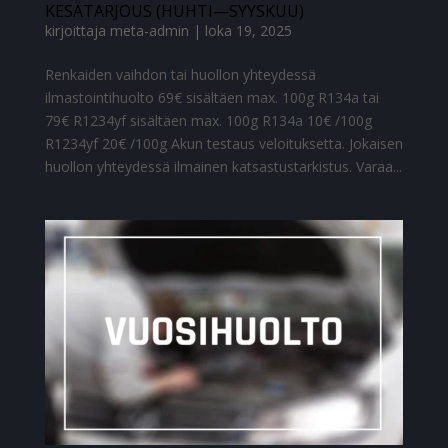
KESÄTARJOUS (HUHTI—SYYSKUU)
kirjoittaja
meta-admin
|
loka 19, 2025
Renkaiden vaihdon tai huollon yhteydessä
ilmastointihuolto 69€ sisältäen max. 100g R134a tai
79€ R1234yf sisältäen max. 100g R134a 10€ /100g
R1234yf 20€ /100g Akun testaus veloituksetta. Jokaisen
huollon yhteydessä ilmainen katsastustarkistus. Varaa...