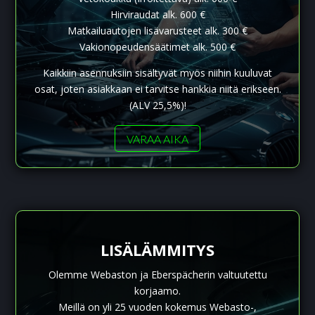
Hirviraudat alk. 600 €
Matkailuautojen lisävarusteet alk. 300 €
Vakionopeudensäätimet alk. 500 €
Kaikkiin asennuksiin sisältyvät myös niihin kuuluvat
osat, joten asiakkaan ei tarvitse hankkia niitä erikseen.
(ALV 25,5%)!
VARAA AIKA
LISÄLÄMMITYS
Olemme Webaston ja Eberspächerin valtuutettu
korjaamo.
Meillä on yli 25 vuoden kokemus Webasto-,