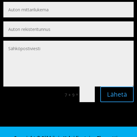
Lähetä
=
7 + 9