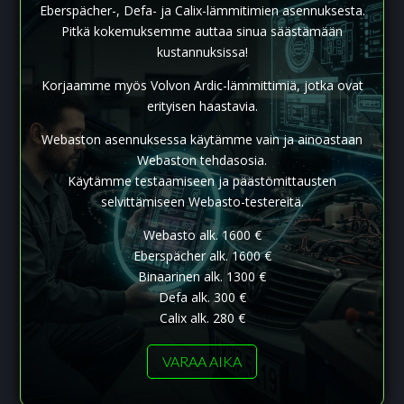
Eberspächer-, Defa- ja Calix-lämmitimien asennuksesta.
Pitkä kokemuksemme auttaa sinua säästämään
kustannuksissa!
Korjaamme myös Volvon Ardic-lämmittimiä, jotka ovat
erityisen haastavia.
Webaston asennuksessa käytämme vain ja ainoastaan
Webaston tehdasosia.
Käytämme testaamiseen ja päästömittausten
selvittämiseen Webasto-testereitä.
Webasto alk. 1600 €
Eberspächer alk. 1600 €
Binaarinen alk. 1300 €
Defa alk. 300 €
Calix alk. 280 €
VARAA AIKA