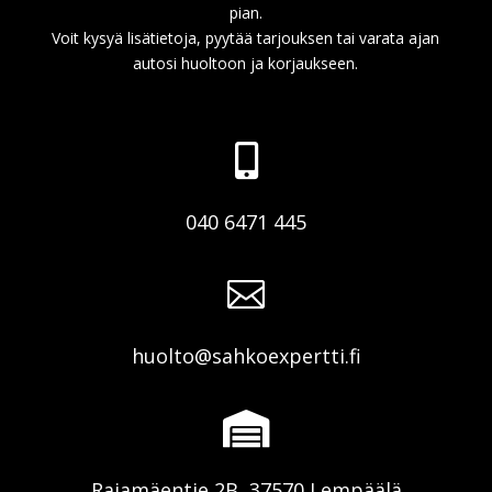
pian.
Voit kysyä lisätietoja, pyytää tarjouksen tai varata ajan
autosi huoltoon ja korjaukseen.

040 6471 445

huolto@sahkoexpertti.fi

Rajamäentie 2B, 37570 Lempäälä