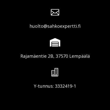

huolto@sahkoexpertti.fi

Rajamäentie 2B, 37570 Lempäälä

Y-tunnus: 3332419-1