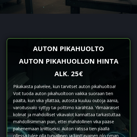
AUTON PIKAHUOLTO
AUTON PIKAHUOLLON HINTA
ALK. 25€
Pikakaista palvelee, kun tarvitset auton pikahuoltoa!
Voit tuoda auton pikahuoltoon vaikka suoraan tien
päältä, kun vika yllättää, autosta kuuluu outoja ääniä,
varoitusvalo syttyy tai polttimo kärähtää. Ylimääräiset
kolinat ja mahdolliset vikavalot kannattaa tarkastuttaa
mahdollisimman pian, ettei mahdollinen vika pääse
pahenemaan kriittiseksi. Auton ratissa tien päällä
ollessa tulee olla turvallinen ja luottavainen olo oman