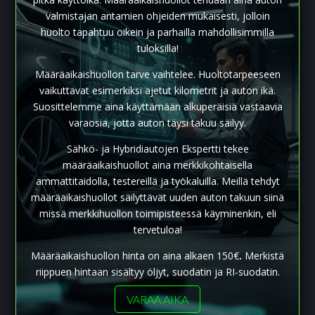
valmistajan antamien ohjeiden mukaisesti, jolloin
huolto tapahtuu oikein ja parhailla mahdollisimmilla
tuloksilla!
Määräaikaishuollon tarve vaihtelee. Huoltotarpeeseen
vaikuttavat esimerkiksi ajetut kilometrit ja auton ikä.
Suosittelemme aina käyttämään alkuperäisiä vastaavia
varaosia, jotta auton täysi takuu säilyy.
Sähkö- ja Hybridiautojen Ekspertti tekee
määräaikaishuollot aina merkkikohtaisella
ammattitaidolla, testereillä ja työkaluilla. Meillä tehdyt
määräaikaishuollot säilyttävät uuden auton takuun siinä
missä merkkihuollon toimipisteessä käyminenkin, eli
tervetuloa!
Määräaikaishuollon hinta on aina alkaen 150€
.
Merkistä
riippuen hintaan sisältyy öljyt, suodatin ja RI-suodatin.
VARAA AIKA