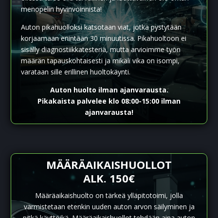
menopelin hyvinvoinnista!
Auton pikahuolloksi katsotaan viat, jotka pystytään
korjaamaan enintään 30 minuutissa. Pikahuoltoon ei
sisälly diagnostiikkatesteriä, mutta arvioimme työn
määrän tapauskohtaisesti ja mikäli vika on isompi,
varataan sille erillinen huoltokäynti.
Auton huolto ilman ajanvarausta.
Pikakaista palvelee klo 08:00-15:00 ilman
ajanvarausta!
MÄÄRÄAIKAISHUOLLOT
ALK. 150€
Määräaikaishuolto on tärkeä ylläpitotoimi, jolla
varmistetaan etenkin uuden auton arvon säilyminen ja
pitkä käyttöikä. Määräaikaishuollot tehdään aina auton