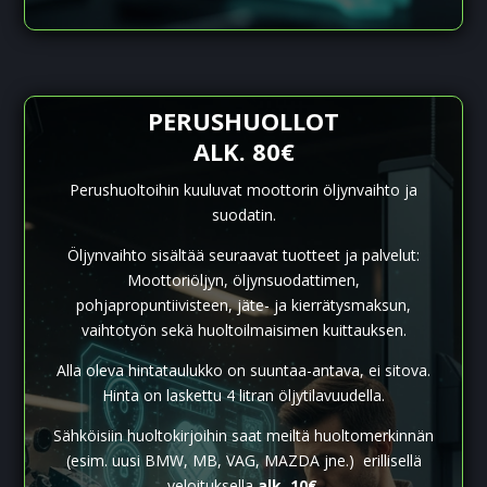
PERUSHUOLLOT
ALK. 80€
Perushuoltoihin kuuluvat moottorin öljynvaihto ja
suodatin.
Öljynvaihto sisältää seuraavat tuotteet ja palvelut:
Moottoriöljyn, öljynsuodattimen,
pohjapropuntiivisteen, jäte- ja kierrätysmaksun,
vaihtotyön sekä huoltoilmaisimen kuittauksen.
Alla oleva hintataulukko on suuntaa-antava, ei sitova.
Hinta on laskettu 4 litran öljytilavuudella.
Sähköisiin huoltokirjoihin saat meiltä huoltomerkinnän
(esim. uusi BMW, MB, VAG, MAZDA jne.) erillisellä
veloituksella
alk. 10€
.