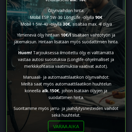
Öljynvaihdon hinta:
Mobil ESP 5W-30 LongLife -öljyllä
90€
Mobil 1 5W-40 -öljyllä
30€
, sisältää max. 4l öljyä
Ylimenevä öljy hintaan
10€/l
sisältäen vaihtotyön ja
jätemaksun. Hintaan lisätään myös suodattimien hinta.
Huom!
Tarjouksessa ilmoitettu öljy ei välttämättä
vastaa autosi suosituksia (Longlife-ohjelmalliset ja
merkkikohtaisia vaatimuksia vaativat autot).
Manuaali- ja automaattilaatikon öljynvaihdot:
Meiltä saat myös automaattilaatikon huuhtelun
koneella
alk.150€
, johon lisätään öljyjen ja
suodattimen hinta.
Suoritamme myös jarru- ja jäähdytysnesteiden vaihdot
sekä huuhtelut.
VARAA AIKA