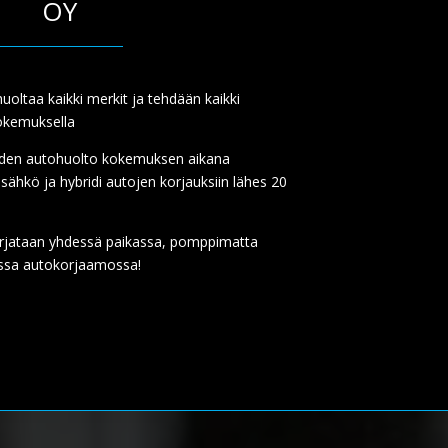
OY
ltaa kaikki merkit ja tehdään kaikki
okemuksella
den autohuolto kokemuksen aikana
sähkö ja hybridi autojen korjauksiin lähes 20
korjataan yhdessä paikassa, pomppimatta
assa autokorjaamossa!