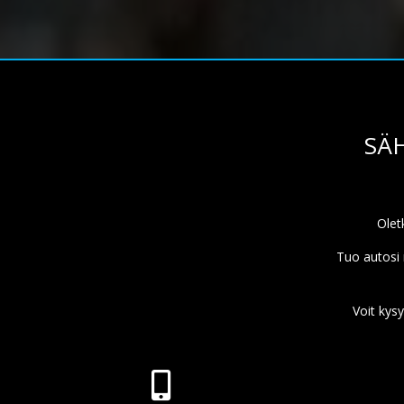
SÄH
Olet
Tuo autosi 
Voit kysy
