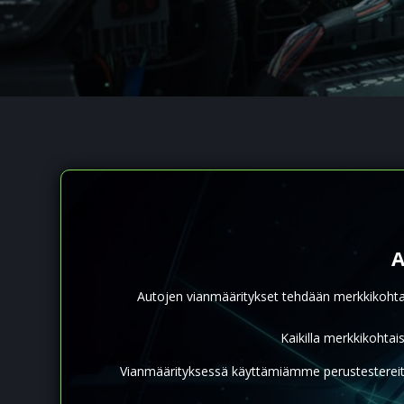
A
Autojen vianmääritykset tehdään merkkikohtaisi
Kaikilla merkkikohtai
Vianmäärityksessä käyttämiämme perustestereitä