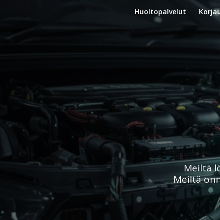
Huoltopalvelut
Korja
Meiltä l
Meiltä onn