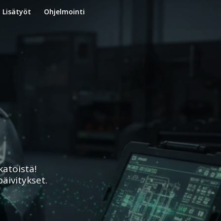
Lisätyöt
Ohjelmointi
katöistä!
äivitykset.