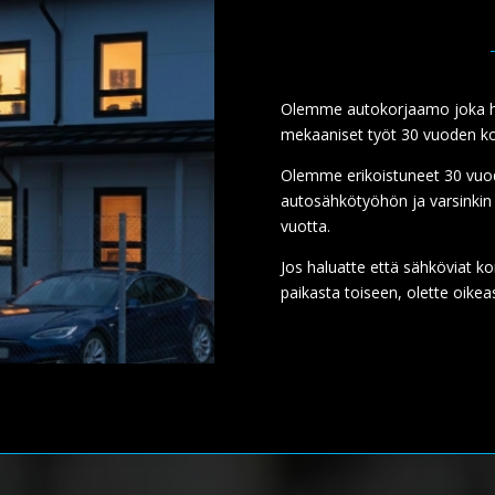
Olemme autokorjaamo joka huo
mekaaniset työt 30 vuoden k
Olemme erikoistuneet 30 vuo
autosähkötyöhön ja varsinkin 
vuotta.
Jos haluatte että sähköviat 
paikasta toiseen, olette oike