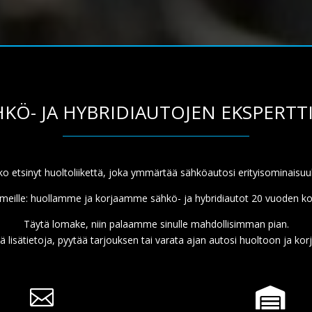
KÖ- JA HYBRIDIAUTOJEN EKSPERTT
ko etsinyt huoltoliikettä, joka ymmärtää sähköautosi erityisominaisuu
meille: huollamme ja korjaamme sähkö- ja hybridiautot 20 vuoden k
Täytä lomake, niin palaamme sinulle mahdollisimman pian.
ä lisätietoja, pyytää tarjouksen tai varata ajan autosi huoltoon ja ko

