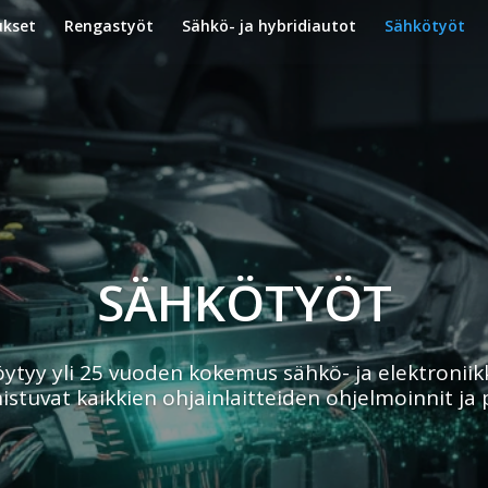
ukset
Rengastyöt
Sähkö- ja hybridiautot
Sähkötyöt
SÄHKÖTYÖT
öytyy yli 25 vuoden kokemus sähkö- ja elektroniik
istuvat kaikkien ohjainlaitteiden ohjelmoinnit ja p