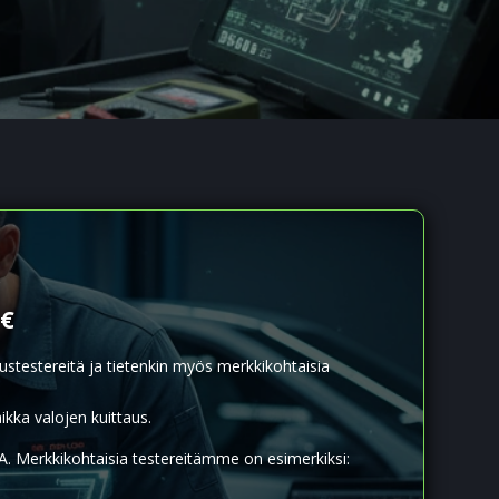
5€
rustestereitä ja tietenkin myös merkkikohtaisia
ikka valojen kuittaus.
. Merkkikohtaisia testereitämme on esimerkiksi: