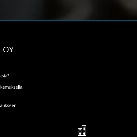
I OY
ksia?
okemuksella.
rjaukseen.
