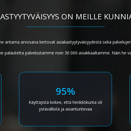
KASTYYTYVÄISYYS ON MEILLE KUNNIA
e antama arvosana kertovat asiakastyytyväisyydestä sekä palveluje
 palautetta palvelustamme noin 30 000 asiakkaaltamme. Näin he va
95%
Käyttäjistä kokee, että henkilökunta oli
ystävällistä ja asiantuntevaa