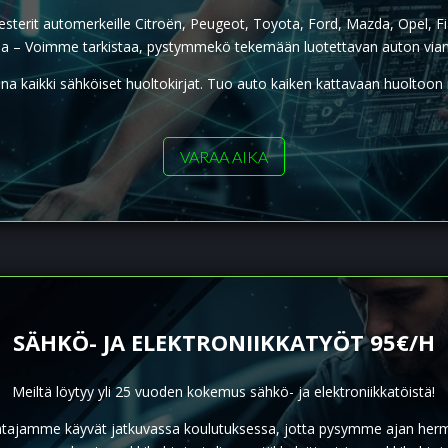
it automerkeille Citroën, Peugeot, Toyota, Ford, Mazda, Opel, Fiat, 
lla – Voimme tarkistaa, pystymmekö tekemään luotettavan auton via
na kaikki sähköiset huoltokirjat. Tuo auto kaiken kattavaan huoltoon m
VARAA AIKA
SÄHKÖ- JA ELEKTRONIIKKATYÖT 95€/H
Meiltä löytyy yli 25 vuoden kokemus sähkö- ja elektroniikkatöistä!
tajamme käyvät jatkuvassa koulutuksessa, jotta pysymme ajan herm