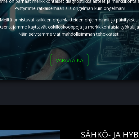
e on parhaat merkkikohtaiset diagnostiikkalaitteet ja merkkikohtaise
Pystymme ratkaisemaan siis ongelman kuin ongelman!
Meiltä onnistuvat kaikkien ohjainlaitteiden ohjelmoinnit ja päivitykset
Asentajamme käyttävät oskilloskooppeja ja merkkikohtaisia työkaluja
Näin selvitämme viat mahdollisimman tehokkaasti.
VARAA AIKA
SÄHKÖ- JA HY