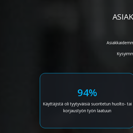
ASIA
Asiakkaidemm
Kysyimme
94%
Käyttäjistä oli tyytyväisiä suoritetun huolto- tai
korjaustyön työn laatuun