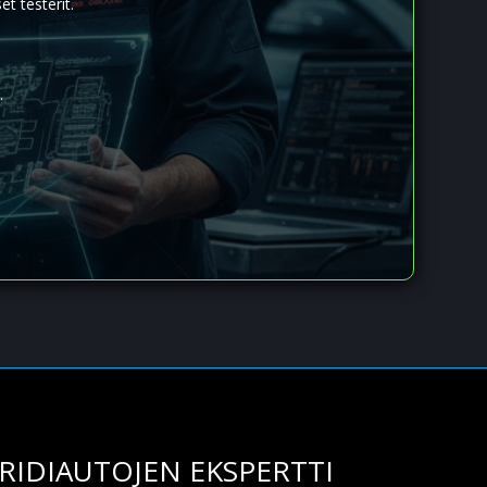
t testerit.
.
.
BRIDIAUTOJEN EKSPERTTI